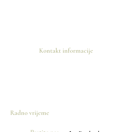
Kontakt informacije
info@marijanovic.ba
+387 63 725 088
+387 63 822 878
Služanj 139, 88260 Čitluk
Radno vrijeme
Pon - sub: 09:00 - 21:00h