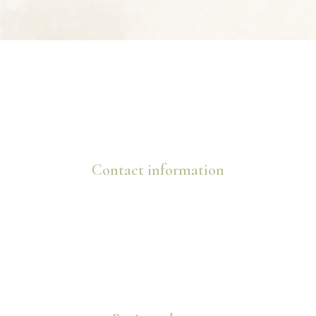
Contact information
info@marijanovic.ba
+387 63 725 088
+387 63 822 878
Služanj 139, 88260 Čitluk