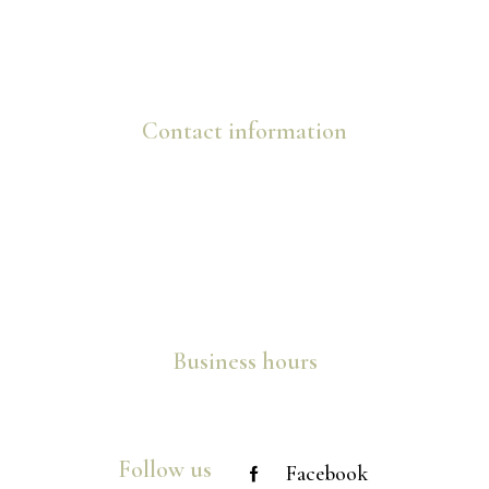
Contact information
info@marijanovic.ba
+387 63 725 088
+387 63 822 878
Služanj 139, 88260 Čitluk
Business hours
Mon – Sat: 09:00 AM – 09:00 PM
Follow us
Facebook