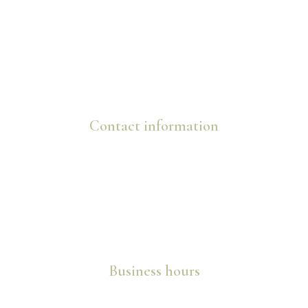
Contact information
info@marijanovic.ba
+387 63 725 088
+387 63 822 878
Služanj 139, 88260 Čitluk
Business hours
Mon – Sat: 09:00 AM – 09:00 PM